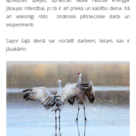
apslēptās spējas, spraucas laukā radošā enerģija.
Jāļaujas mīlestībai, jo tā ir arī prieka un kaislību diena. Kā
arī veiksmīgi ritēs
zinātniski pētnieciskie darbi un
eksperimenti.
Sapņi šajā dienā var norādīt darbiem, lietam, kas ir
jāsakārto.