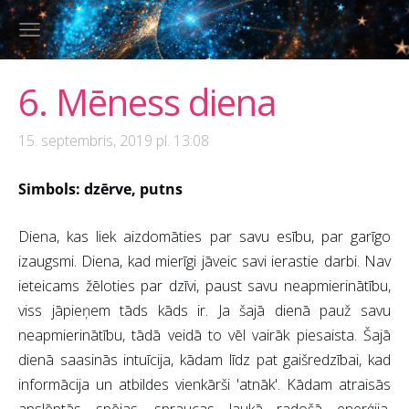
6. Mēness diena
15. septembris, 2019 pl. 13:08
Simbols: dzērve, putns
Diena, kas liek aizdomāties par savu esību, par garīgo
izaugsmi. Diena, kad mierīgi jāveic savi ierastie darbi. Nav
ieteicams žēloties par dzīvi, paust savu neapmierinātību,
viss jāpieņem tāds kāds ir. Ja šajā dienā pauž savu
neapmierinātību, tādā veidā to vēl vairāk piesaista. Šajā
dienā saasinās intuīcija, kādam līdz pat gaišredzībai, kad
informācija un atbildes vienkārši 'atnāk'. Kādam atraisās