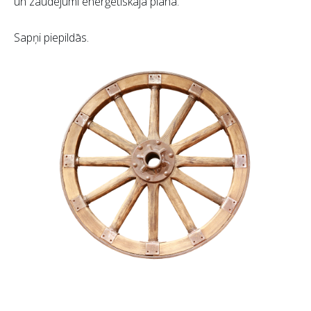
un zaudējumi enerģētiskajā plānā.
Sapņi piepildās.