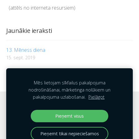
(attēls no interneta resursiem)
Jaunākie ieraksti
13. Mēness diena
15. sept. 2019
Cilvēka raksturojums pēc dzimšanas datumam
atbilstošās Mēness dienas
Mēs lietojam sīkfailus pakalpojuma
nodrošināšanai, mārketinga nolūkiem un
pakalpojuma uzlabošanai.
Pielāgot
Sīkdatnes
Pieņemt visus
Pieņemt tikai nepieciešamos