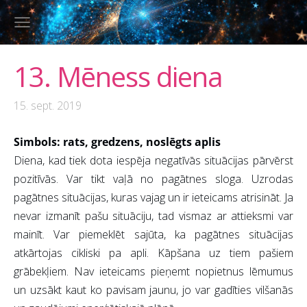
13. Mēness diena
15. sept. 2019
Simbols: rats, gredzens, noslēgts aplis
Diena, kad tiek dota iespēja negatīvās situācijas pārvērst
pozitīvās. Var tikt vaļā no pagātnes sloga. Uzrodas
pagātnes situācijas, kuras vajag un ir ieteicams atrisināt. Ja
nevar izmanīt pašu situāciju, tad vismaz ar attieksmi var
mainīt. Var piemeklēt sajūta, ka pagātnes situācijas
atkārtojas cikliski pa apli. Kāpšana uz tiem pašiem
grābekļiem. Nav ieteicams pieņemt nopietnus lēmumus
un uzsākt kaut ko pavisam jaunu, jo var gadīties vilšanās