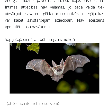
enerģija – ilūzijas, pavedināšana, riski, ‘kājas paslīdēšana’.
Intīmās attiecības nav vēlamas, jo tādā veidā tiek
piesārņota sava enerģētika ar otru cilvēka enerģiju, kas
var kaitēt savstarpējām attiecībām. Nav ieteicams
apmeklēt masu pasākumus.
Sapņi šajā dienā var būt murgaini, mokoši
(attēls no interneta resursiem)