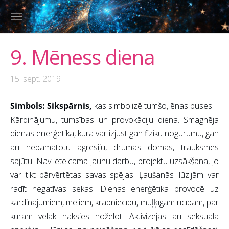
9. Mēness diena
15. sept. 2019
Simbols: Sikspārnis,
kas simbolizē tumšo, ēnas puses.
Kārdinājumu, tumsības un provokāciju diena. Smagnēja
dienas enerģētika, kurā var izjust gan fiziku nogurumu, gan
arī nepamatotu agresiju, drūmas domas, trauksmes
sajūtu. Nav ieteicama jaunu darbu, projektu uzsākšana, jo
var tikt pārvērtētas savas spējas. Ļaušanās ilūzijām var
radīt negatīvas sekas. Dienas enerģētika provocē uz
kārdinājumiem, meliem, krāpniecību, muļķīgām rīcībām, par
kurām vēlāk nāksies nožēlot. Aktivizējas arī seksuālā