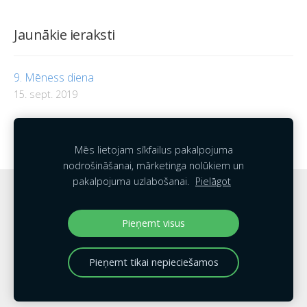
Jaunākie ieraksti
9. Mēness diena
15. sept. 2019
Cilvēka raksturojums pēc dzimšanas datumam
atbilstošās Mēness dienas
Mēs lietojam sīkfailus pakalpojuma
nodrošināšanai, mārketinga nolūkiem un
pakalpojuma uzlabošanai.
Pielāgot
Sīkdatnes
Pieņemt visus
Pieņemt tikai nepieciešamos