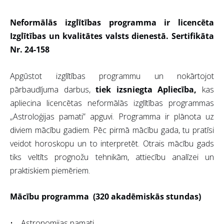
Neformālās izglītības programma ir licencēta
Izglītības un kvalitātes valsts dienestā. Sertifikāta
Nr. 24-158
Apgūstot izglītības programmu un nokārtojot
pārbaudījuma darbus,
tiek izsniegta Apliecība,
kas
apliecina licencētas neformālās izglītības programmas
„Astroloģijas pamati” apguvi. Programma ir plānota uz
diviem mācību gadiem. Pēc pirmā mācību gada, tu pratīsi
veidot horoskopu un to interpretēt. Otrais mācību gads
tiks veltīts prognožu tehnikām, attiecību analīzei un
praktiskiem piemēriem.
Mācību programma (320 akadēmiskās stundas)
• Astronomijas pamati.