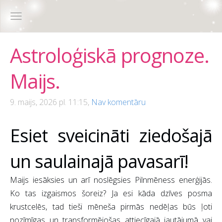
Astroloģiskā prognoze.
Maijs.
9. maijs, 2026 pl. 11:15,
Nav komentāru
Esiet sveicināti ziedošajā
un saulainajā pavasarī!
Maijs iesāksies un arī noslēgsies Pilnmēness enerģijās.
Ko tas izgaismos šoreiz? Ja esi kāda dzīves posma
krustcelēs, tad tieši mēneša pirmās nedēļas būs ļoti
nozīmīgas un transformējošas attiecīgajā jautājumā vai