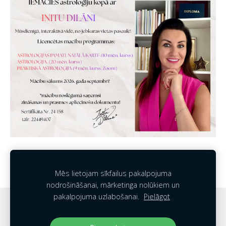
Mēs lietojam sīkfailus pakalpojuma
nodrošināšanai, mārketinga nolūkiem un
pakalpojuma uzlabošanai.
Pielāgot
Sīkdatnes