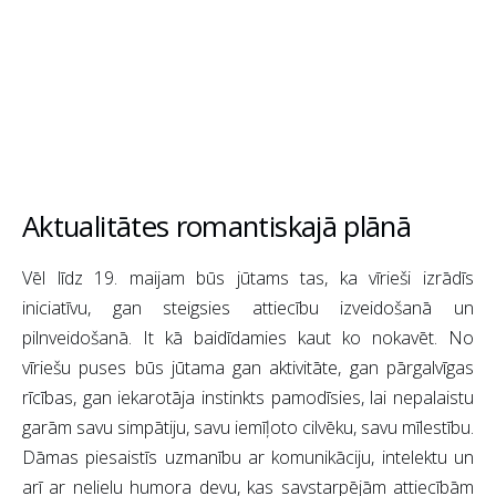
Aktualitātes romantiskajā plānā
Vēl līdz 19. maijam būs jūtams tas, ka vīrieši izrādīs
iniciatīvu, gan steigsies attiecību izveidošanā un
pilnveidošanā. It kā baidīdamies kaut ko nokavēt. No
vīriešu puses būs jūtama gan aktivitāte, gan pārgalvīgas
rīcības, gan iekarotāja instinkts pamodīsies, lai nepalaistu
garām savu simpātiju, savu iemīļoto cilvēku, savu mīlestību.
Dāmas piesaistīs uzmanību ar komunikāciju, intelektu un
arī ar nelielu humora devu, kas savstarpējām attiecībām