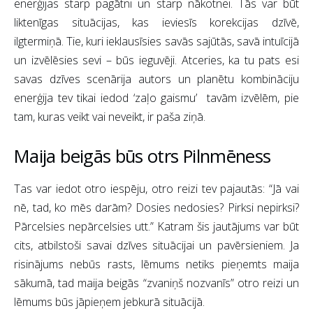
enerģijas starp pagātni un starp nākotnei. Tās var būt
liktenīgas situācijas, kas ieviesīs korekcijas dzīvē,
ilgtermiņā. Tie, kuri ieklausīsies savās sajūtās, savā intuīcijā
un izvēlēsies sevi – būs ieguvēji. Atceries, ka tu pats esi
savas dzīves scenārija autors un planētu kombināciju
enerģija tev tikai iedod ‘zaļo gaismu’ tavām izvēlēm, pie
tam, kuras veikt vai neveikt, ir paša ziņā.
Maija beigās būs otrs Pilnmēness
Tas var iedot otro iespēju, otro reizi tev pajautās: “Jā vai
nē, tad, ko mēs darām? Dosies nedosies? Pirksi nepirksi?
Pārcelsies nepārcelsies utt.” Katram šis jautājums var būt
cits, atbilstoši savai dzīves situācijai un pavērsieniem. Ja
risinājums nebūs rasts, lēmums netiks pieņemts maija
sākumā, tad maija beigās “zvaniņš nozvanīs” otro reizi un
lēmums būs jāpieņem jebkurā situācijā.