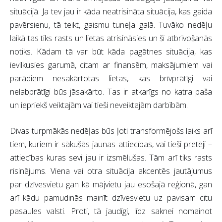
situācijā. Ja tev jau ir kāda neatrisināta situācija, kas gaida
pavērsienu, tā teikt, gaismu tuneļa galā. Tuvāko nedēļu
laikā tas tiks rasts un lietas atrisināsies un šī atbrīvošanās
notiks. Kādam tā var būt kāda pagātnes situācija, kas
ievilkusies garumā, citam ar finansēm, maksājumiem vai
parādiem nesakārtotas lietas, kas brīvprātīgi vai
nelabprātīgi būs jāsakārto. Tas ir atkarīgs no katra paša
un iepriekš veiktajām vai tieši neveiktajām darbībām.
Divas turpmākās nedēļas būs ļoti transformējošs laiks arī
tiem, kuriem ir sākušās jaunas attiecības, vai tieši pretēji –
attiecības kuras sevi jau ir izsmēlušas. Tām arī tiks rasts
risinājums. Viena vai otra situācija akcentēs jautājumus
par dzīvesvietu gan kā mājvietu jau esošajā reģionā, gan
arī kādu pamudinās mainīt dzīvesvietu uz pavisam citu
pasaules valsti. Proti, tā jaudīgi, līdz saknei nomainot