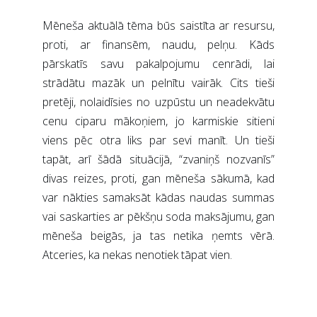
Mēneša aktuālā tēma būs saistīta ar resursu,
proti, ar finansēm, naudu, pelņu. Kāds
pārskatīs savu pakalpojumu cenrādi, lai
strādātu mazāk un pelnītu vairāk. Cits tieši
pretēji, nolaidīsies no uzpūstu un neadekvātu
cenu ciparu mākoņiem, jo karmiskie sitieni
viens pēc otra liks par sevi manīt. Un tieši
tapāt, arī šādā situācijā, “zvaniņš nozvanīs”
divas reizes, proti, gan mēneša sākumā, kad
var nākties samaksāt kādas naudas summas
vai saskarties ar pēkšņu soda maksājumu, gan
mēneša beigās, ja tas netika ņemts vērā.
Atceries, ka nekas nenotiek tāpat vien.