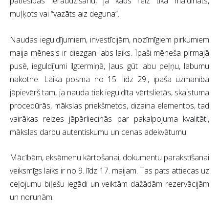
patiesības ieraudzīšanu, ja kāds reiz tika maldināts,
muļķots vai “vazāts aiz deguna”.
Naudas ieguldījumiem, investīcijām, nozīmīgiem pirkumiem
maija mēnesis ir diezgan labs laiks. Īpaši mēneša pirmajā
pusē, ieguldījumi ilgtermiņā, ļaus gūt labu peļņu, labumu
nākotnē. Laika posmā no 15. līdz 29., īpaša uzmanība
jāpievērš tam, ja nauda tiek ieguldīta vērtslietās, skaistuma
procedūrās, mākslas priekšmetos, dizaina elementos, tad
vairākas reizes jāpārliecinās par pakalpojuma kvalitāti,
mākslas darbu autentiskumu un cenas adekvātumu.
Mācībām, eksāmenu kārtošanai, dokumentu parakstīšanai
veiksmīgs laiks ir no 9. līdz 17. maijam. Tas pats attiecas uz
ceļojumu biļešu iegādi un veiktām dažādām rezervācijām
un norunām.