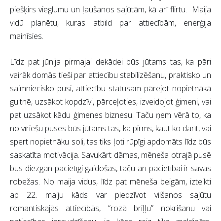
piešķirs vieglumu un ļaušanos sajūtām, kā arī flirtu. Maija
vidū planētu, kuras atbild par attiecībām, enerģija
mainīsies.
Līdz pat jūnija pirmajai dekādei būs jūtams tas, ka pāri
vairāk domās tieši par attiecību stabilizēšanu, praktisko un
saimniecisko pusi, attiecību statusam pārejot nopietnākā
gultnē, uzsākot kopdzīvi, pārceļoties, izveidojot ģimeni, vai
pat uzsākot kādu ģimenes biznesu. Taču ņem vērā to, ka
no vīriešu puses būs jūtams tas, ka pirms, kaut ko darīt, vai
spert nopietnāku soli, tas tiks ļoti rūpīgi apdomāts līdz būs
saskatīta motivācija. Savukārt dāmas, mēneša otrajā pusē
būs diezgan pacietīgi gaidošas, taču arī pacietībai ir savas
robežas. No maija vidus, līdz pat mēneša beigām, izteikti
ap 22. maiju kāds var piedzīvot vilšanos sajūtu
romantiskajās attiecībās, “rozā briļļu” nokrišanu vai