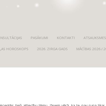
NSULTĀCIJAS
PASĀKUMI
KONTAKTI
ATSAUKSMES
ĻAS HOROSKOPS
2026. ZIRGA GADS
MĀCĪBAS 2026./.
kcentēs tieši attiecību tēmu. Jāņem vērā, ka te nav runa tikai