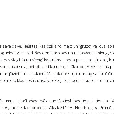
avā dzīvē. Tieši tas, kas dziļi sirdī mājo un “gruzd” vai klusi spi
ēja nogludināt visas radušās domstarpības un nesaskaņas mierīgi, r
av viegli, ja nu vienīgi kā zināma stāstā par vienu citronu, kur
ama tikai sula, bet otram tikai miziņa kūkai, bet viens un tas p
nu un jāiziet un kontaktiem. Viss oktobris ir par un ap sadarbībā
s planēta kļūs tiešāka, asāka, dzēlīgāka, taču uz biznesu un analī
mumus, izdarīt ašas izvēles un rīkoties! Īpaši tiem, kuriem jau 
a laiks, kad beidzot process sāks kustēties. Nebrīnies, ka Pilnmē