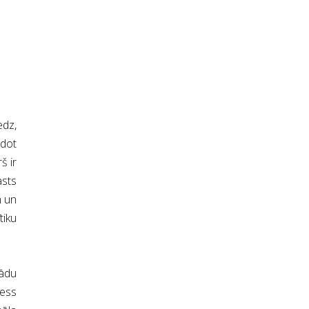
edz,
odot
š ir
asts
m un
tiku
kādu
ness