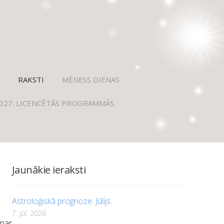
RAKSTI
MĒNESS DIENAS
2027. LICENCĒTĀS PROGRAMMĀS.
Jaunākie ieraksti
Astroloģiskā prognoze. Jūlijs.
7. jūl. 2026
 par