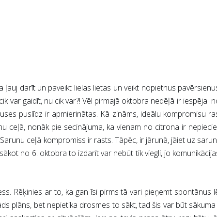
auj darīt un paveikt lielas lietas un veikt nopietnus pavērsienus s
, cik var gaidīt, nu cik var?! Vēl pirmajā oktobra nedēļā ir iesp
ses puslīdz ir apmierinātas. Kā zināms, ideālu kompromisu rast n
u ceļā, nonāk pie secinājuma, ka vienam no citrona ir nepiecieš
. Sarunu ceļā kompromiss ir rasts. Tāpēc, ir jārunā, jāiet uz saru
ot no 6. oktobra to izdarīt var nebūt tik viegli, jo komunikācija
ss. Rēķinies ar to, ka gan īsi pirms tā vari pieņemt spontānus lē
, kāds plāns, bet nepietika drosmes to sākt, tad šis var būt sākum