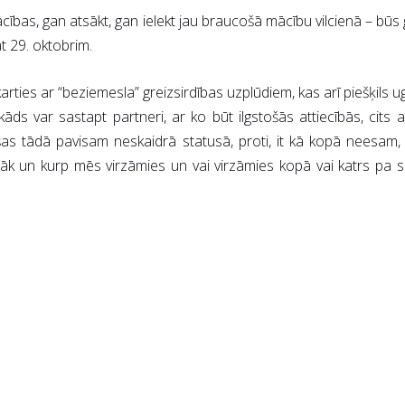
cības, gan atsākt, gan ielekt jau braucošā mācību vilcienā – būs
at 29. oktobrim.
karties ar “beziemesla” greizsirdības uzplūdiem, kas arī piešķils u
kāds var sastapt partneri, ar ko būt ilgstošās attiecībās, cits a
ušas tādā pavisam neskaidrā statusā, proti, it kā kopā neesam,
āk un kurp mēs virzāmies un vai virzāmies kopā vai katrs pa 