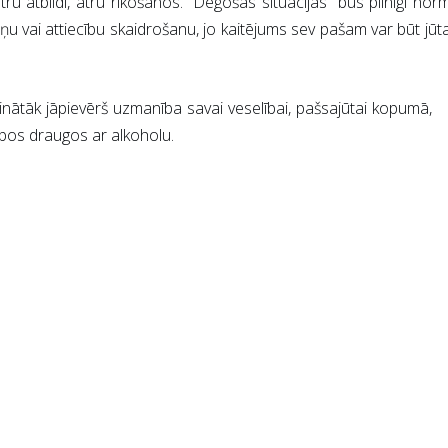
tru atbildi, ātru rīkošanos. “Degošas situācijas” būs pilnīgi nor
ņu vai attiecību skaidrošanu, jo kaitējums sev pašam var būt jū
inātāk jāpievērš uzmanība savai veselībai, pašsajūtai kopumā,
labos draugos ar alkoholu.