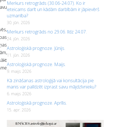
Merkurs retrogrāds (30.06-24.07). Ko ir
savu
ieteicams darīt un kādām darbībām ir jāpievērš
uzmanība?
30. jūn. 2026
vēs,
Merkurs retrogrāds no 29.06. līdz 24.07.
ības
24. jūn. 2026
iņas
Astroloģiskā prognoze. Jūnijs.
bām,
11. jūn. 2026
sākt
Astroloģiskā prognoze. Maijs.
gsme
9. maijs 2026
Kā zināšanas astroloģijā vai konsultācija pie
manis var palīdzēt izprast savu mājdzīvnieku?
6. maijs 2026
Astroloģiskā prognoze. Aprīlis.
15. apr. 2026