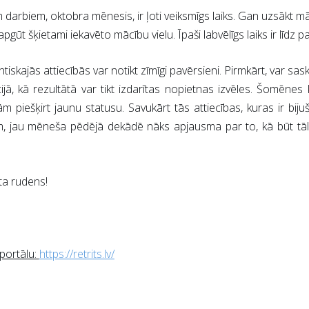
darbiem, oktobra mēnesis, ir ļoti veiksmīgs laiks. Gan uzsākt mā
pgūt šķietami iekavēto mācību vielu. Īpaši labvēlīgs laiks ir līdz p
tiskajās attiecībās var notikt zīmīgi pavērsieni. Pirmkārt, var sas
cijā, kā rezultātā var tikt izdarītas nopietnas izvēles. Šomēnes 
m piešķirt jaunu statusu. Savukārt tās attiecības, kuras ir bij
m, jau mēneša pēdējā dekādē nāks apjausma par to, kā būt tāl
lta rudens!
 portālu:
https://retrits.lv/