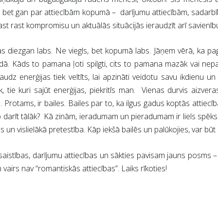
 bet gan par attiecībām kopumā – darījumu attiecībām, sadarbīb
prast rast kompromisu un aktuālās situācijās ieraudzīt arī savienī
diezgan labs. Ne viegls, bet kopumā labs. Jāņem vērā, ka pag
ā. Kāds to pamana ļoti spilgti, cits to pamana mazāk vai nep
audz enerģijas tiek veltīts, lai apzināti veidotu savu ikdienu 
, tie kuri sajūt enerģijas, piekritīs man. Vienas durvis aizveras
Protams, ir bailes. Bailes par to, ka ilgus gadus koptās attiecība
 Ko darīt tālāk? Kā zinām, ieradumam un pieradumam ir liels spēks
ailes un vislielākā pretestība. Kāp iekšā bailēs un palūkojies, var bū
 saistības, darījumu attiecības un sākties pavisam jauns posms –
 vairs nav “romantiskās attiecības”. Laiks rīkoties!