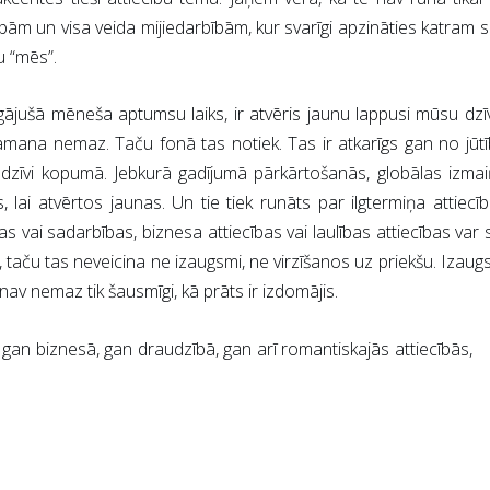
ām un visa veida mijiedarbībām, kur svarīgi apzināties katram 
bu “mēs”.
ājušā mēneša aptumsu laiks, ir atvēris jaunu lappusi mūsu dzī
amana nemaz. Taču fonā tas notiek. Tas ir atkarīgs gan no jūt
un dzīvi kopumā. Jebkurā gadījumā pārkārtošanās, globālas izma
, lai atvērtos jaunas. Un tie tiek runāts par ilgtermiņa attiecī
s vai sadarbības, biznesa attiecības vai laulības attiecības var 
, taču tas neveicina ne izaugsmi, ne virzīšanos uz priekšu. Izau
t nav nemaz tik šausmīgi, kā prāts ir izdomājis.
 gan biznesā, gan draudzībā, gan arī romantiskajās attiecībās,