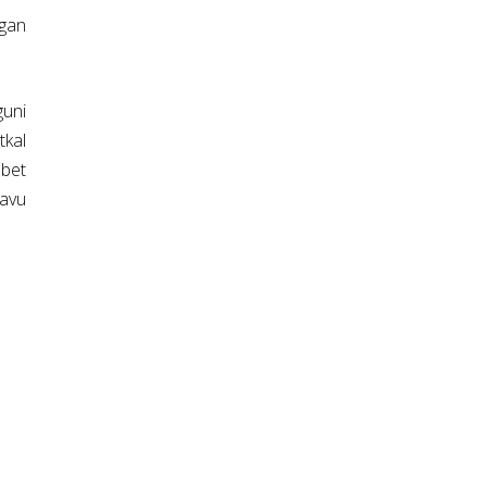
 gan
guni
tkal
 bet
savu