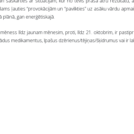
ari saskarties ar situācijām, kur no tevis prasa ātru rezultātu, ā
lams ļauties “provokācijām un “pavilkties” uz asāku vārdu apmai
ajā plānā, gan enerģētiskajā.
ēness līdz jaunam mēnesim, proti, līdz 21. oktobrim, ir pastipr
to kādus medikamentus, īpašus dzērienus/tējiņas/šķidrumus vai ir 