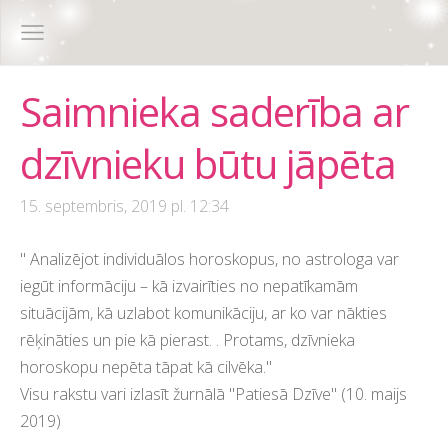
Saimnieka saderība ar
dzīvnieku būtu jāpēta
15. septembris, 2019 pl. 12:34
"
Analizējot individuālos horoskopus, no astrologa var
iegūt informāciju – kā izvairīties no nepatīkamām
situācijām, kā uzlabot komunikāciju, ar ko var nākties
rēķināties un pie kā pierast.
. Protams, dzīvnieka
horoskopu nepēta tāpat kā cilvēka.
"
Visu rakstu vari izlasīt žurnālā "Patiesā Dzīve" (10. maijs
2019)