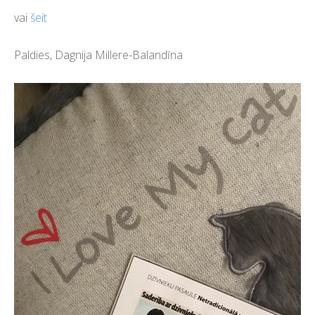
vai
šeit
Paldies,
Dagnija Millere-Baland
ī
na