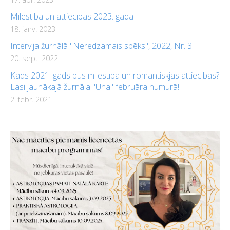
Mīlestība un attiecības 2023. gadā
18. janv. 2023
Intervija žurnālā "Neredzamais spēks", 2022, Nr. 3
20. sept. 2022
Kāds 2021. gads būs mīlestībā un romantiskjās attiecībās?
Lasi jaunākajā žurnāla "Una" februāra numurā!
2. febr. 2021