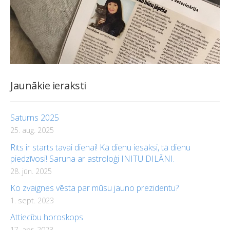
Jaunākie ieraksti
Saturns 2025
25. aug. 2025
Rīts ir starts tavai dienai! Kā dienu iesāksi, tā dienu
piedzīvosi! Saruna ar astroloģi INITU DILĀNI.
28. jūn. 2025
Ko zvaignes vēsta par mūsu jauno prezidentu?
1. sept. 2023
Attiecību horoskops
17. apr. 2023