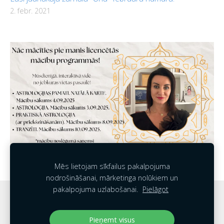
2. febr. 2021
Mēs lietojam sīkfailus pakalpojuma
nodrošināšanai, mārketinga nolūkiem un
pakalpojuma uzlabošanai.
Pielāgot
Sīkdatnes
Pieņemt visus