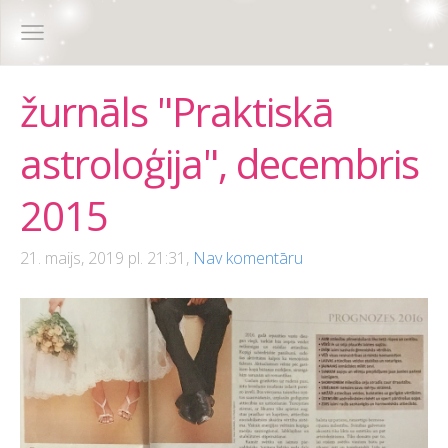
žurnāls "Praktiskā
astroloģija", decembris
2015
21. maijs, 2019 pl. 21:31,
Nav komentāru