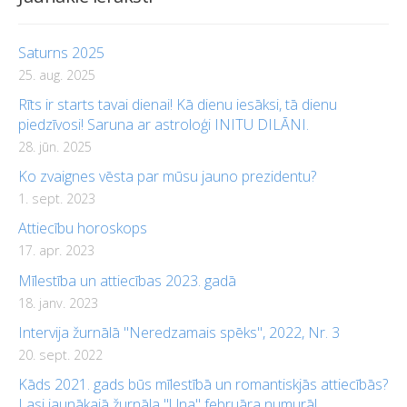
Saturns 2025
25. aug. 2025
Rīts ir starts tavai dienai! Kā dienu iesāksi, tā dienu
piedzīvosi! Saruna ar astroloģi INITU DILĀNI.
28. jūn. 2025
Ko zvaignes vēsta par mūsu jauno prezidentu?
1. sept. 2023
Attiecību horoskops
17. apr. 2023
Mīlestība un attiecības 2023. gadā
18. janv. 2023
Intervija žurnālā "Neredzamais spēks", 2022, Nr. 3
20. sept. 2022
Kāds 2021. gads būs mīlestībā un romantiskjās attiecībās?
Lasi jaunākajā žurnāla "Una" februāra numurā!